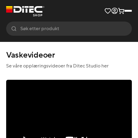
SHOP
Vaskevideoer
Se våre opplæringsvideoer fra Ditec Studio her