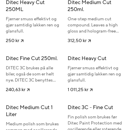
Ditec Heavy Cut
Ditec Medium Cut
for å holde putene i god stand gjennom hele jobben.
250ML
250ml.
Fjerner smuss effektivt og
One-step medium cut
gjør samtidig lakken ren og
compound. Leaves a high
glansfull.
gloss and hologram-free
surface. Works well with
250 kr
312,50 kr
both rotating and DA-
machines.
Ditec Fine Cut 250ml.
Ditec Heavy Cut
DITEC 3C brukes på alle
Fjerner smuss effektivt og
biler, også de som er helt
gjør samtidig lakken ren og
nye. DITEC 3C benyttes
glansfull.
alltid når det er brukt
240,63 kr
1 011,25 kr
grovere lakkrens (for
eksempel DITEC Medium
Cut) på klargjøring til en
Ditec Medium Cut 1
Ditec 3C - Fine Cut
DITEC Lakkbeskyttelse.
Liter
DITEC 3C er et perfekt
Fin polish som brukes før
lakkrensprodukt for å dempe
Ditec Paint Protection med
Medium polish som brukes
mindre striper og
oscillerende eller roterende