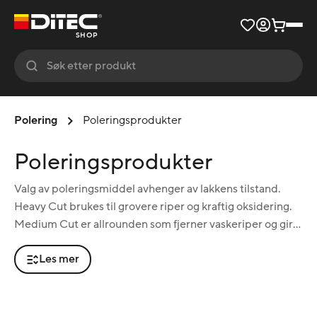
SHOP
Polering
Poleringsprodukter
Poleringsprodukter
Valg av poleringsmiddel avhenger av lakkens tilstand.
Heavy Cut brukes til grovere riper og kraftig oksidering.
Medium Cut er allrounden som fjerner vaskeriper og gir
høy glans i ett trinn. Fine Cut brukes til etterbehandling
Les mer
og fjerning av hologrammer etter grovere polering. Her
finner du Ditecs eget cut-system i 250 ml og 1 liter, clay
for å fjerne fastgrodd forurensning før polering,
inspeksjonsspray for å avdekke lakkfeil – og putevasker