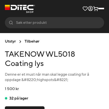
SHOP
Utstyr
Tilbehør
TAKENOW WL5018
Coating lys
Denne er et must når man skal legge coating for å
oppdage &#8220;highspots&#8221;
1 500 kr
32 på lager