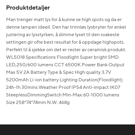
Produktdetaljer
Man trenger matt lys for å kunne se high spots og da er
denne lampen ideell. Den har trinnløs lysbryter for enkel
justering av lysstyrken, å dimme lyset til den svakeste
settingen gir ofte best resultat for å oppdage highspots.
Perfekt til å sjekke om det er rester av ceramisk produkt.
WL5018 Specifications Floodlight Super bright SMD
LED,250/600 lumens CCT 6500K Power Bank Output
Max 5V 2A Battery Type & Spec High quality 3.7V
5200mAh Li-ion battery Lighting Duration(Floodlight)
24h-1h 30mins Weather Proof IP54 Anti-impact IK07
SteeplessDimmingSwitch Min-Max:60-1000 lumens
Size 258*74*74mm N.W. 468g