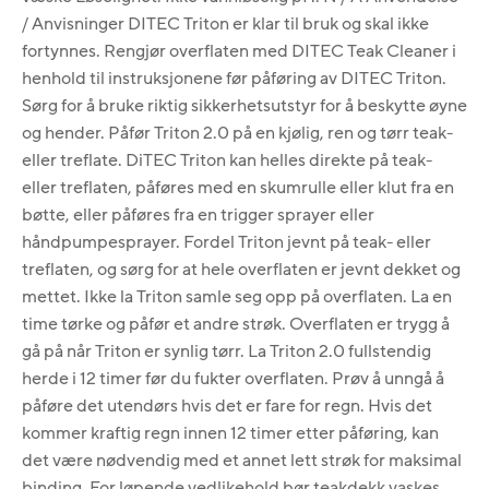
/ Anvisninger DITEC Triton er klar til bruk og skal ikke
fortynnes. Rengjør overflaten med DITEC Teak Cleaner i
henhold til instruksjonene før påføring av DITEC Triton.
Sørg for å bruke riktig sikkerhetsutstyr for å beskytte øyne
og hender. Påfør Triton 2.0 på en kjølig, ren og tørr teak-
eller treflate. DiTEC Triton kan helles direkte på teak-
eller treflaten, påføres med en skumrulle eller klut fra en
bøtte, eller påføres fra en trigger sprayer eller
håndpumpesprayer. Fordel Triton jevnt på teak- eller
treflaten, og sørg for at hele overflaten er jevnt dekket og
mettet. Ikke la Triton samle seg opp på overflaten. La en
time tørke og påfør et andre strøk. Overflaten er trygg å
gå på når Triton er synlig tørr. La Triton 2.0 fullstendig
herde i 12 timer før du fukter overflaten. Prøv å unngå å
påføre det utendørs hvis det er fare for regn. Hvis det
kommer kraftig regn innen 12 timer etter påføring, kan
det være nødvendig med et annet lett strøk for maksimal
binding. For løpende vedlikehold bør teakdekk vaskes