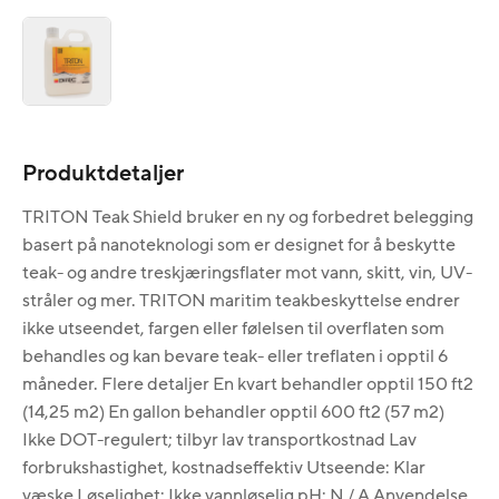
Produktdetaljer
TRITON Teak Shield bruker en ny og forbedret belegging
basert på nanoteknologi som er designet for å beskytte
teak- og andre treskjæringsflater mot vann, skitt, vin, UV-
stråler og mer. TRITON maritim teakbeskyttelse endrer
ikke utseendet, fargen eller følelsen til overflaten som
behandles og kan bevare teak- eller treflaten i opptil 6
måneder. Flere detaljer En kvart behandler opptil 150 ft2
(14,25 m2) En gallon behandler opptil 600 ft2 (57 m2)
Ikke DOT-regulert; tilbyr lav transportkostnad Lav
forbrukshastighet, kostnadseffektiv Utseende: Klar
væske Løselighet: Ikke vannløselig pH: N / A Anvendelse