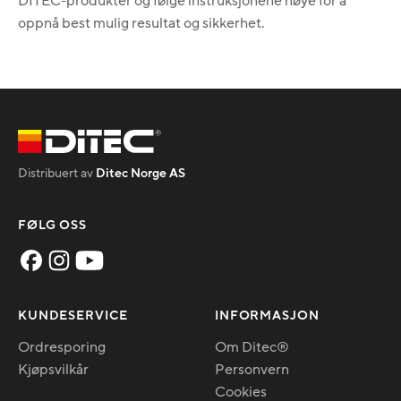
DITEC-produkter og følge instruksjonene nøye for å
oppnå best mulig resultat og sikkerhet.
Distribuert av
Ditec Norge AS
FØLG OSS
KUNDESERVICE
INFORMASJON
Ordresporing
Om Ditec®
Kjøpsvilkår
Personvern
Cookies