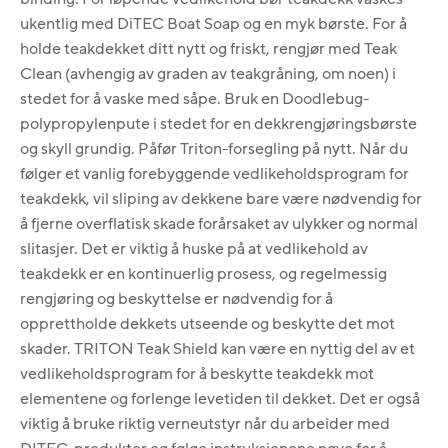
ukentlig med DiTEC Boat Soap og en myk børste. For å
holde teakdekket ditt nytt og friskt, rengjør med Teak
Clean (avhengig av graden av teakgråning, om noen) i
stedet for å vaske med såpe. Bruk en Doodlebug-
polypropylenpute i stedet for en dekkrengjøringsbørste
og skyll grundig. Påfør Triton-forsegling på nytt. Når du
følger et vanlig forebyggende vedlikeholdsprogram for
teakdekk, vil sliping av dekkene bare være nødvendig for
å fjerne overflatisk skade forårsaket av ulykker og normal
slitasjer. Det er viktig å huske på at vedlikehold av
teakdekk er en kontinuerlig prosess, og regelmessig
rengjøring og beskyttelse er nødvendig for å
opprettholde dekkets utseende og beskytte det mot
skader. TRITON Teak Shield kan være en nyttig del av et
vedlikeholdsprogram for å beskytte teakdekk mot
elementene og forlenge levetiden til dekket. Det er også
viktig å bruke riktig verneutstyr når du arbeider med