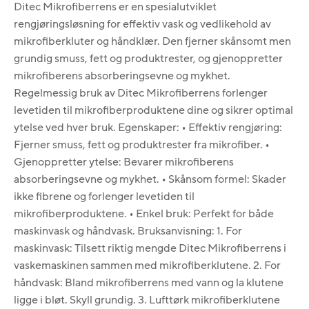
Ditec Mikrofiberrens er en spesialutviklet
rengjøringsløsning for effektiv vask og vedlikehold av
mikrofiberkluter og håndklær. Den fjerner skånsomt men
grundig smuss, fett og produktrester, og gjenoppretter
mikrofiberens absorberingsevne og mykhet.
Regelmessig bruk av Ditec Mikrofiberrens forlenger
levetiden til mikrofiberproduktene dine og sikrer optimal
ytelse ved hver bruk. Egenskaper: • Effektiv rengjøring:
Fjerner smuss, fett og produktrester fra mikrofiber. •
Gjenoppretter ytelse: Bevarer mikrofiberens
absorberingsevne og mykhet. • Skånsom formel: Skader
ikke fibrene og forlenger levetiden til
mikrofiberproduktene. • Enkel bruk: Perfekt for både
maskinvask og håndvask. Bruksanvisning: 1. For
maskinvask: Tilsett riktig mengde Ditec Mikrofiberrens i
vaskemaskinen sammen med mikrofiberklutene. 2. For
håndvask: Bland mikrofiberrens med vann og la klutene
ligge i bløt. Skyll grundig. 3. Lufttørk mikrofiberklutene