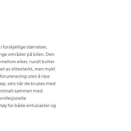
orskjellige størrelser,
range områder på bilen. Den
l mellom eiker, rundt bolter
get av slitesterkt, men mykt
 forurensning uten å ripe
rep, selv når de brukes med
 optimalt sammen med
rofesjonelle
ktøy for både entusiaster og