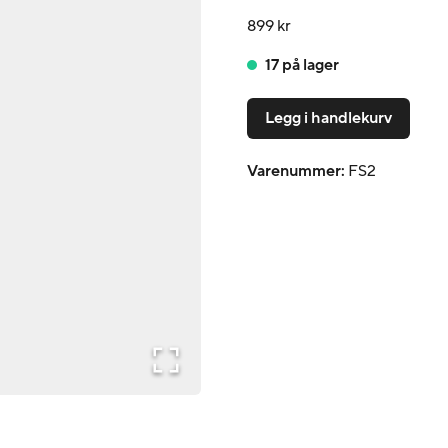
felgrens.
899 kr
17 på lager
Legg i handlekurv
Varenummer
:
FS2