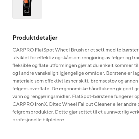
Produktdetaljer
CARPRO FlatSpot Wheel Brush er et sett med to børster i f
utviklet for effektiv og skånsom rengjøring av felger og t
fleksible og flate utformingen gjør at du enkelt kommer ti
og i andre vanskelig tilgjengelige områder. Børstene er la
materiale som effektivt løsner skitt, bremsestøv og annen
felgens overflate. De ergonomiske håndtakene gir godt g
vann og rengjøringsmidler. FlatSpot-børstene fungerer
CARPRO IronX, Ditec Wheel Fallout Cleaner eller andre p
felgrensprodukter. Dette gjør settet til et uunnværlig ver
profesjonelle bilpleiere.