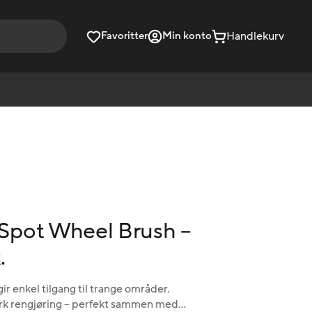
Handlekurv
Favoritter
Min konto
pot Wheel Brush –
.
ir enkel tilgang til trange områder.
terk rengjøring – perfekt sammen med